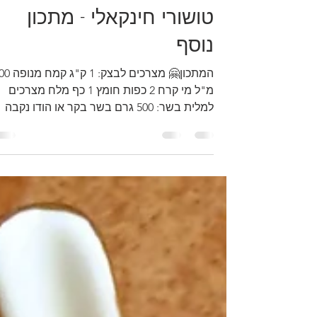
רינה (רנקה) גילת
16 באוג׳ 2025
זמן קריאה 2 דקות
טושורי חינקאלי - מתכון
נוסף
המתכון🤗 מצרכים לבצק: 1 
מ"ל מי קרח 2 כפות חומץ 1 כף מלח מצרכים
למלית בשר: 500 גרם בשר בקר או הודו נקבה
טחון 10 שיני שום...