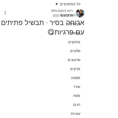
כל המתכונים
רינה (רנקה) גילת
כל המתכונים
24 בדצמ׳ 2020
ארוחה בסיר - תבשיל פתיתים
תבשילים
עם פרגיות😋
מאפים
מתוקים
סלטים
סרטונים
מרקים
פסטה
אורז
פסח
דגים
עוגיות