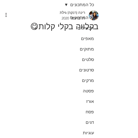
כל המתכונים
רינה (רנקה) גילת
כל המתכונים
31 בדצמ׳ 2020
בקלווה בקלי קלות😋
תבשילים
מאפים
מתוקים
סלטים
סרטונים
מרקים
פסטה
אורז
פסח
דגים
עוגיות