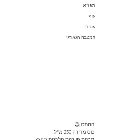
תפו"א
עוף
עוגות
המטבח הגאורגי
המתכון🤗
כוס מדידה 250 מ"ל
תבנית פיירקס מלבנית 32/22