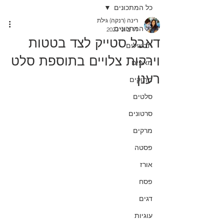
כל המתכונים
רינה (רנקה) גילת
כל המתכונים
11 ביוני 2023
דאבל סטייק לצד בטטות
תבשילים
וירקות צלויים בתוספת סלט
מאפים
רענן
מתוקים
סלטים
סרטונים
מרקים
פסטה
אורז
פסח
דגים
עוגיות