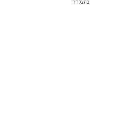
בהצלחה
https://youtu.be/yynX9OKbE_Q