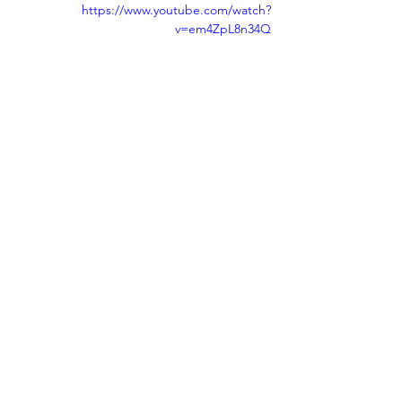
https://www.youtube.com/watch?
v=em4ZpL8n34Q
מתוקים
סרטונים
עוגיות
הצג הכול
פוסטים אחרונים