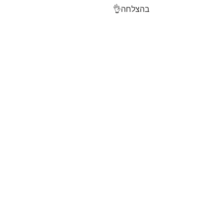
בהצלחה👌