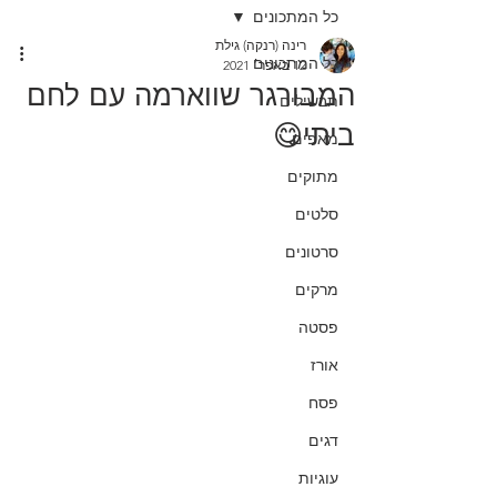
כל המתכונים
רינה (רנקה) גילת
כל המתכונים
12 באפר׳ 2021
המבורגר שווארמה עם לחם
תבשילים
ביתי😋
מאפים
מתוקים
סלטים
סרטונים
מרקים
פסטה
אורז
פסח
דגים
עוגיות