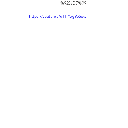
%92%D7%99
https://youtu.be/u1TPGg9e5dw
מאפים
תבשילים
סרטונים
הצג הכול
פוסטים אחרונים