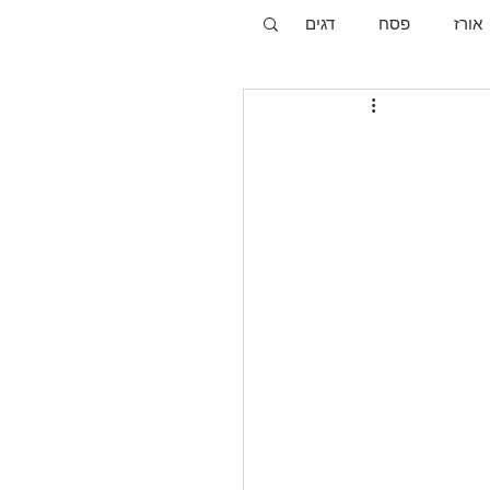
אורז
פסח
דגים