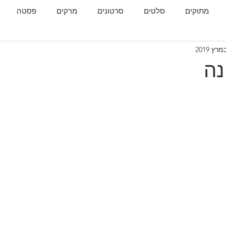
מתוקים
סלטים
סרטונים
מרקים
פסטה
גות
המטבח הגאורגי
נה