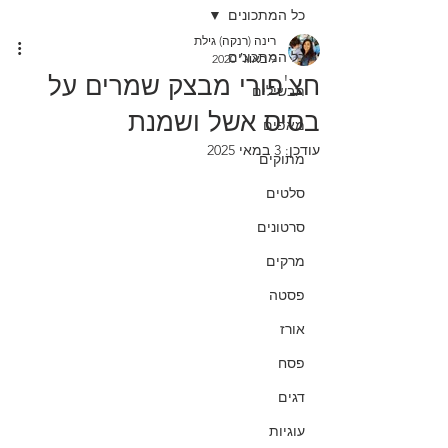
כל המתכונים
רינה (רנקה) גילת
כל המתכונים
9 באוג׳ 2020
חצ'פורי מבצק שמרים על
תבשילים
בסיס אשל ושמנת
מאפים
עודכן:
3 במאי 2025
מתוקים
סלטים
סרטונים
מרקים
פסטה
אורז
פסח
דגים
עוגיות