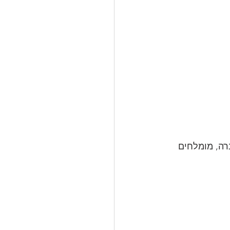
ים חלקית כמו זברה, מומלחים 