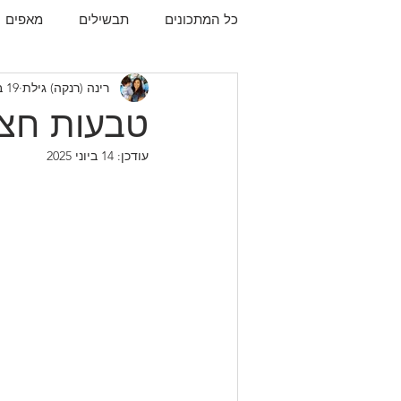
כל המתכונים
תבשילים
מאפים
רינה (רנקה) גילת
19 בספט׳ 2023
עוגיות
תפו"א
עוף
עו
טבעות חציל
עודכן:
14 ביוני 2025