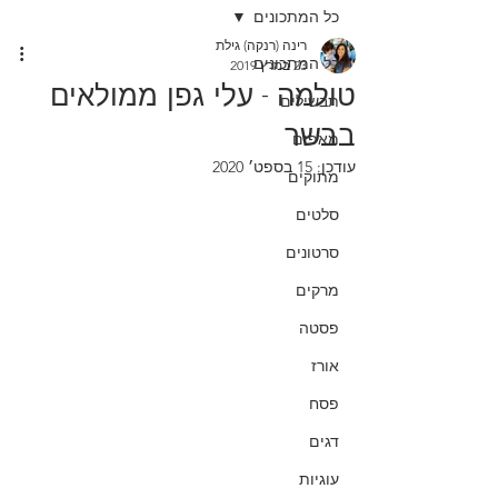
כל המתכונים
רינה (רנקה) גילת
כל המתכונים
23 במרץ 2019
טולמה - עלי גפן ממולאים
תבשילים
בבשר
מאפים
עודכן:
15 בספט׳ 2020
מתוקים
סלטים
סרטונים
מרקים
פסטה
אורז
פסח
דגים
עוגיות