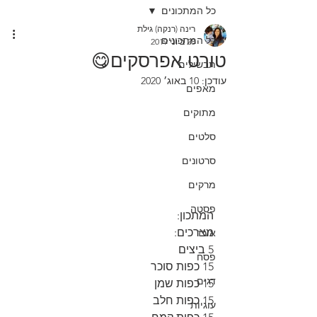
כל המתכונים
רינה (רנקה) גילת
כל המתכונים
28 ביוני 2019
טורט אפרסקים😋
תבשילים
עודכן:
10 באוג׳ 2020
מאפים
מתוקים
סלטים
סרטונים
מרקים
פסטה
המתכון:
מצרכים:
אורז
5 ביצים
פסח
15 כפות סוכר
דגים
15 כפות שמן
15 כפות חלב
עוגיות