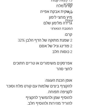
15 כפות קמח
תפו"א
קורט מלח
1 שקית אבקת אפייה
עוף
מיץ מחצי לימון 
עוגות
גרידה מלימון שלם
המטבח הגאורגי
קרם:
2 שמנת מתוקה של הדף הלבן 32%
2 פודינג וניל של אסם
2 כוסות חלב
אפרסקים משימורים או טריים חתוכים 
לחצי סהר
אופן הכנת העוגה:
להקציף ביצים שלמות עם קורט מלח וסוכר 
לקציפה תפוחה.
להוסיף שמן ולהמשיך להקציף
להוריד מהירות ולהוסיף חלב.