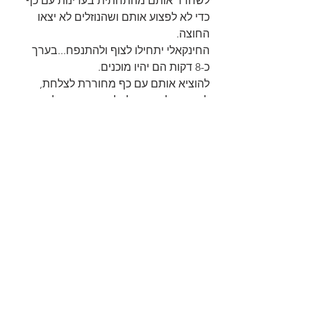
לשחרר אותם מהתחתית בעדינות עם כף 
כדי לא לפצוע אותם ושהנוזלים לא יצאו 
החוצה.
החינקאלי יתחילו לצוף ולהתנפח...בערך 
כ-8 דקות הם יהיו מוכנים. 
להוציא אותם עם כף מחוררת לצלחת, 
לפזר מעל מעט פלפל שחור טחון וליהנות.
נהוג לאכול אותם בידיים, מחזיקים 
בצ'ופצ'יק, נוגסים ושותים את הנוזלים 
שהתבשלו עם הבשר, אפשרות שנייה, 
לתקוע את המזלג בצ'ופצ'יק להפוך כלפי 
מטה, לנגוס ולשתות את הנוזלים שבפנים.
*יש סרטון הכנת החינקאלי ידני בבלוג למי 
שמעוניין לצפות.
בהצלחה👌
https://youtu.be/Xjec5g2v2pY?
si=R72fR0SjD0CSDIqQ