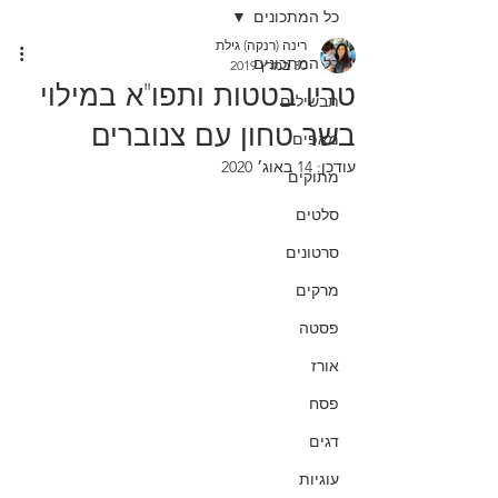
כל המתכונים
רינה (רנקה) גילת
כל המתכונים
30 במרץ 2019
טריו בטטות ותפו"א במילוי
תבשילים
בשר טחון עם צנוברים
מאפים
עודכן:
14 באוג׳ 2020
מתוקים
סלטים
סרטונים
מרקים
פסטה
אורז
פסח
דגים
עוגיות