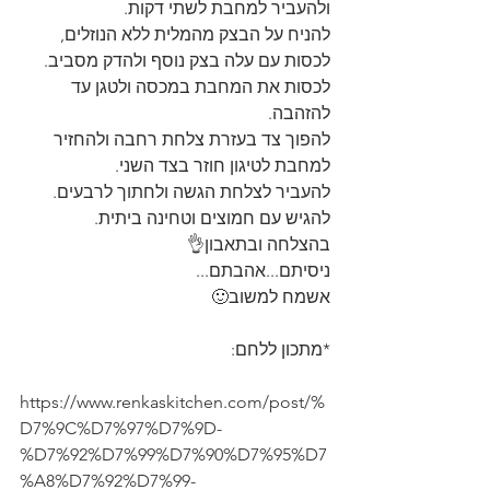
ולהעביר למחבת לשתי דקות.
להניח על הבצק מהמלית ללא הנוזלים, 
לכסות עם עלה בצק נוסף ולהדק מסביב.
לכסות את המחבת במכסה ולטגן עד 
להזהבה.
להפוך צד בעזרת צלחת רחבה ולהחזיר 
למחבת לטיגון חוזר בצד השני.
להעביר לצלחת הגשה ולחתוך לרבעים.
להגיש עם חמוצים וטחינה ביתית.
בהצלחה ובתאבון👌
ניסיתם...אהבתם...
אשמח למשוב🙂
*מתכון ללחם:
https://www.renkaskitchen.com/post/%
D7%9C%D7%97%D7%9D-
%D7%92%D7%99%D7%90%D7%95%D7
%A8%D7%92%D7%99-