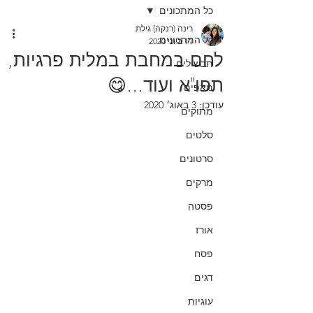
כל המתכונים
רינה (רנקה) גילת
כל המתכונים
11 ביוני 2020
לחם במחבת במלית פרגיות,
תבשילים
תפו"א ועוד...😋
מאפים
עודכן:
3 באוג׳ 2020
מתוקים
סלטים
סרטונים
מרקים
פסטה
אורז
פסח
דגים
עוגיות