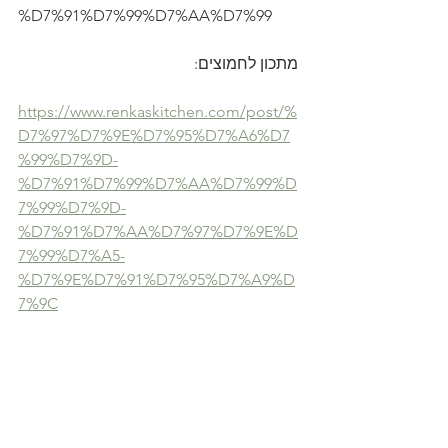
%D7%91%D7%99%D7%AA%D7%99
 מתכון לחמוצים:
https://www.renkaskitchen.com/post/%
D7%97%D7%9E%D7%95%D7%A6%D7
%99%D7%9D-
%D7%91%D7%99%D7%AA%D7%99%D
7%99%D7%9D-
%D7%91%D7%AA%D7%97%D7%9E%D
7%99%D7%A5-
%D7%9E%D7%91%D7%95%D7%A9%D
7%9C