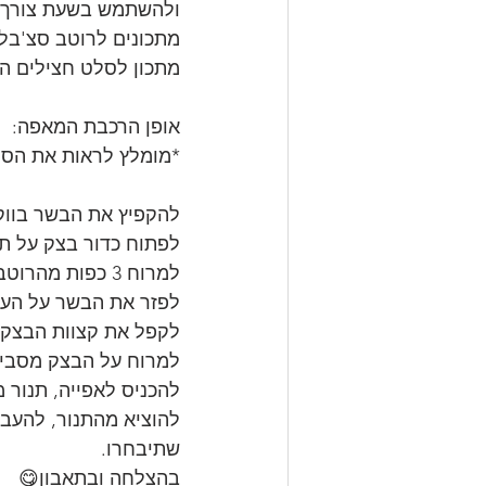
ולהשתמש בשעת צורך.
מתכונים לרוטב סצ'בלה
מתכון לסלט חצילים הע
אופן הרכבת המאפה:
*מומלץ לראות את הסר
להקפיץ את הבשר בווק 
לפתוח כדור בצק על תב
למרוח 3 כפות מהרוטב על העלה.
לפזר את הבשר על העלה מסביב  
לקפל את קצוות הבצק 
למרוח על הבצק מסביב
להכניס לאפייה, תנור מחומם מראש 220 מעלות
להוציא מהתנור, להעב
שתיבחרו.
בהצלחה ובתאבון😋