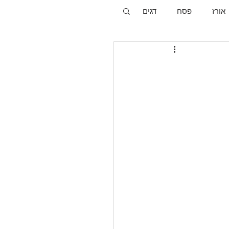
אורז
פסח
דגים