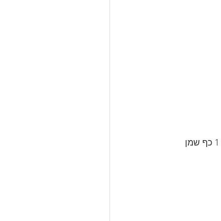
300 גרם פסטה פטוצ'יני של פרפקטו אוסם, מבושלת אל דנטה במים עם 1 כף מלח, 1 כף שמן 