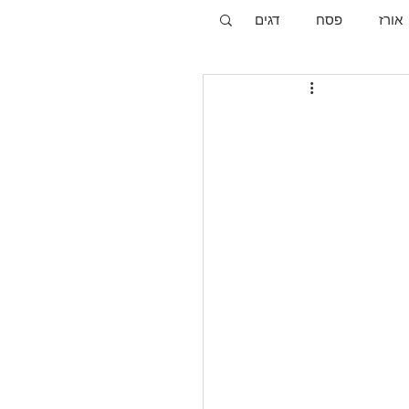
אורז
פסח
דגים