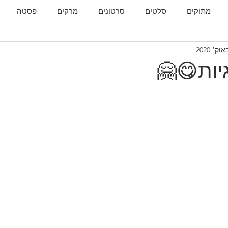
מתוקים
סלטים
סרטונים
מרקים
פסטה
גות
המטבח הגאורגי
יות😋🤗