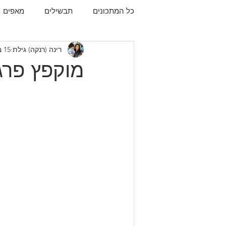
כל המתכונים
תבשילים
מאפים
רינה (רנקה) גילת
15 באוק׳ 2020
עוגיות
תפו"א
עוף
עו
מוקפץ פרג