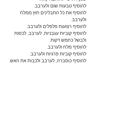
להוסיף טבעות שום ולערבב. 
להוסיף את כל התבלינים חוץ ממלח 
ולערבב. 
להוסיף רצועות פלפלים ולערבב. 
להוסיף קוביות עגבניות, לערבב, לכסות 
ולבשל כחמש דקות. 
להוסיף מלח ולערבב. 
להוסיף קוביות פרגיות ולערבב. 
להוסיף כוסברה, לערבב ולכבות את האש. 
לתבל טבעות תפו"א עם כל מרכיבי התיבול 
ולסדר אותם בצורת מניפה מסביב 
לתבשיל(ראו סרטון מצורף). 
לצלות בתנור מחומם מראש 220 מעלות עד 
להזהבה כ-40 דקות.
לקשט עם עלי כוסברה. 
בתאבון😋
https://youtu.be/3jYCPNCrMGA