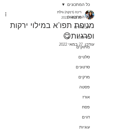
כל המתכונים
רינה (רנקה) גילת
כל המתכונים
26 במאי 2022
מניפת תפו"א במילוי ירקות
תבשילים
ופרגיות😋
מאפים
עודכן:
27 במאי 2022
מתוקים
סלטים
סרטונים
מרקים
פסטה
אורז
פסח
דגים
עוגיות