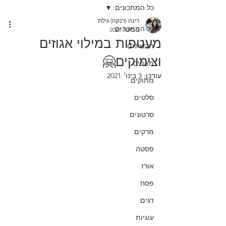
כל המתכונים
רינה (רנקה) גילת
כל המתכונים
2 בינו׳ 2021
מעטפות במילוי אגוזים
תבשילים
וצימוקים🤗
מאפים
עודכן:
3 בינו׳ 2021
מתוקים
סלטים
סרטונים
מרקים
פסטה
אורז
פסח
דגים
עוגיות