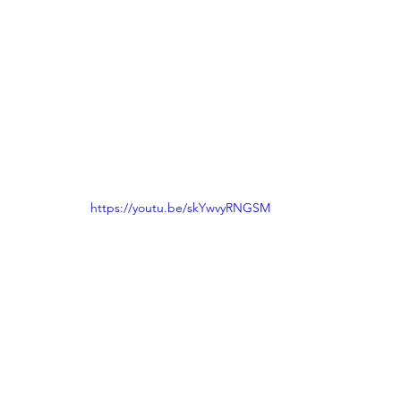
https://youtu.be/skYwvyRNGSM
מתוקים
סרטונים