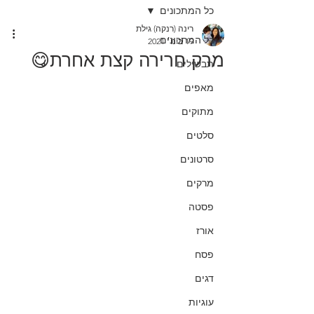
כל המתכונים
רינה (רנקה) גילת
כל המתכונים
19 בינו׳ 2021
מרק חרירה קצת אחרת😋
תבשילים
מאפים
מתוקים
סלטים
סרטונים
מרקים
פסטה
אורז
פסח
דגים
עוגיות