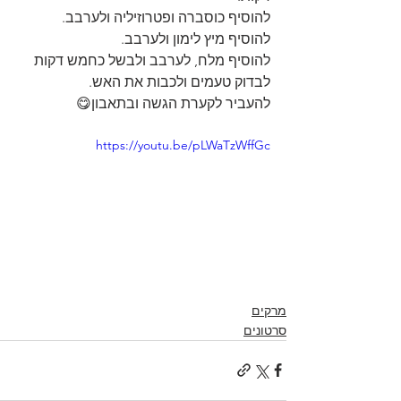
להוסיף כוסברה ופטרוזיליה ולערבב.
להוסיף מיץ לימון ולערבב.
להוסיף מלח, לערבב ולבשל כחמש דקות
לבדוק טעמים ולכבות את האש.
להעביר לקערת הגשה ובתאבון😋
https://youtu.be/pLWaTzWffGc
מרקים
סרטונים