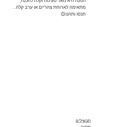
המנה היא מאד טעימה וקלה להכנה, 
מתאימה לארוחת צהריים או ערב קלה... 
תנסו ותהנו😊
תבשילים
פסטה