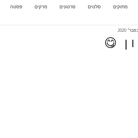
מתוקים
סלטים
סרטונים
מרקים
פסטה
גות
המטבח הגאורגי
 ו ן 😋