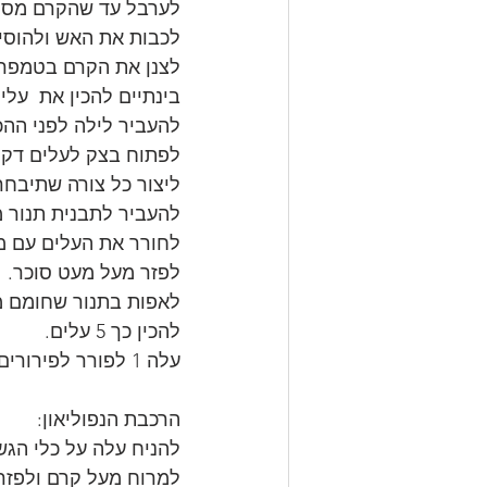
לערבל עד שהקרם מסמיך בער
לכבות את האש ולהוסיף
לצנן את הקרם בטמפר
בינתיים להכין את  עלי 
להעביר לילה לפני הה
לפתוח בצק לעלים דקי
ליצור כל צורה שתיבחרו
להעביר לתבנית תנור מ
לחורר את העלים עם מז
לפזר מעל מעט סוכר.
לאפות בתנור שחומם מראש 220 מעלות כרבע שעה כל ע
להכין כך 5 עלים.
עלה 1 לפורר לפירורים.
הרכבת הנפוליאון:
להניח עלה על כלי הגש
למרוח מעל קרם ולפזר 