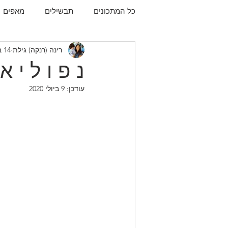
כל המתכונים
תבשילים
מאפים
רינה (רנקה) גילת
14 בפבר׳ 2020
עוגיות
תפו"א
עוף
עו
נ פ ו ל י א
עודכן:
9 ביולי 2020