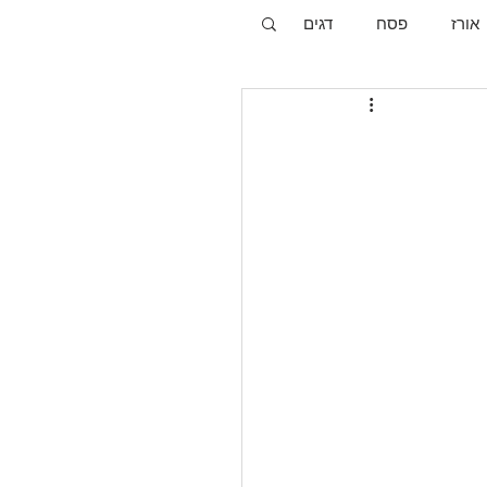
אורז
פסח
דגים