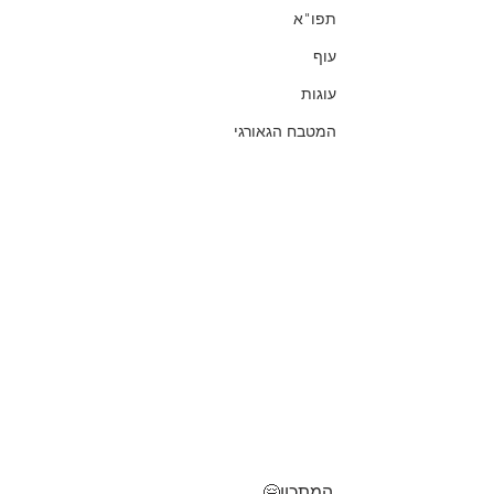
תפו"א
עוף
עוגות
המטבח הגאורגי
המתכון🤗