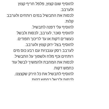
להוסיף שום קצוץ, פלפל חריף קצוץ 
ולערבב.
לכסות את התבשיל במים רותחים ולערבב 
קלות.
להוסיף עלי דפנה לתבשיל.
להוסיף סוכר, לערבב, לכסות ולבשל 
כעשרים דקות או עד לריכוך תפודים.
להוסיף בצל ירוק קצוץ ולערבב.
לערבב רסק עגבניות עם רבע כוס מים 
רותחים וכף מלח ולשפוך על התבשיל.
לכסות את המחבת ולהמשיך לבשל עוד 
כחמש דקות.
להוסיף לתבשיל את כל הירק שקצצנו, 
לכסות ולבשל כחמש דקות.
לבדוק טעמים.
להעביר לצלחת הגשה ובתאבון😋
https://youtu.be/CUuODOD-Cvc