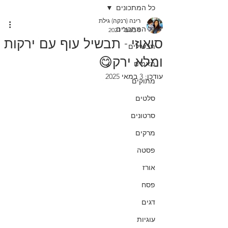
כל המתכונים
רינה (רנקה) גילת
כל המתכונים
8 בנוב׳ 2021
סואוזי - תבשיל עוף עם ירקות
תבשילים
ומלא ירק😋
מאפים
עודכן:
3 במאי 2025
מתוקים
סלטים
סרטונים
מרקים
פסטה
אורז
פסח
דגים
עוגיות