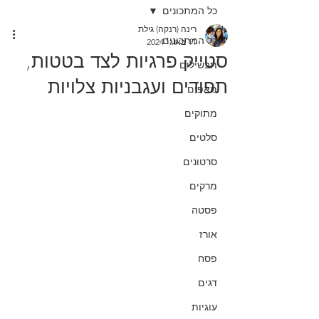
כל המתכונים
רינה (רנקה) גילת
כל המתכונים
11 באוג׳ 2024
סטייק פרגיות לצד בטטות,
תבשילים
תפודים ועגבניות צלויות
מאפים
מתוקים
סלטים
סרטונים
מרקים
פסטה
אורז
פסח
דגים
עוגיות