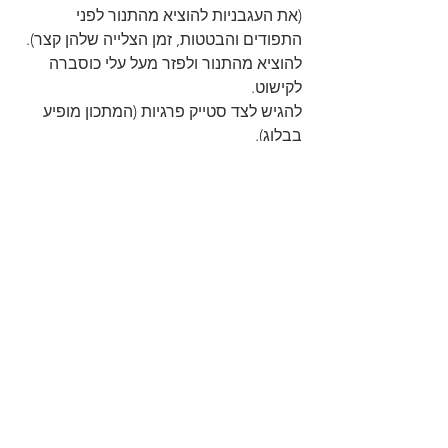
(את העגבניות להוציא מהתנור לפני 
התפודים והבטטות, זמן הצלייה שלהן קצר).
להוציא מהתנור ולפזר מעל עלי כוסברה 
לקישוט.
להגיש לצד סטייק פרגיות (המתכון מופיע 
בבלוג).
https://youtu.be/u3MxMnWWD6M?
si=epOKUWn0IL09WD9s
תבשילים
סרטונים
תפו"א