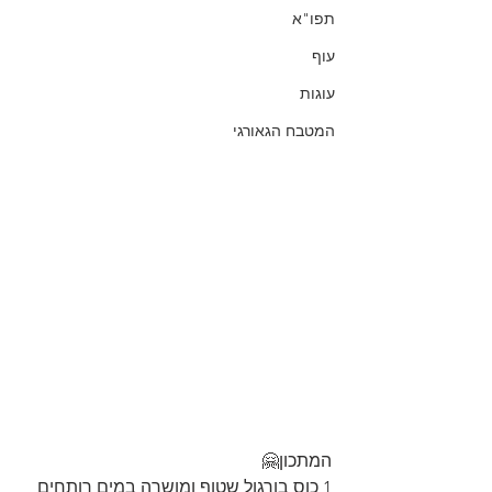
תפו"א
עוף
עוגות
המטבח הגאורגי
המתכון🤗
1 כוס בורגול שטוף ומושרה במים רותחים 