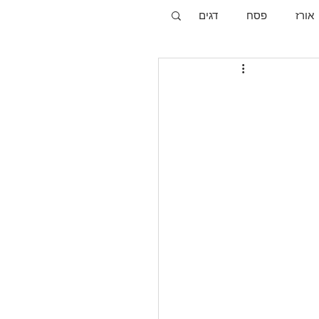
אורז
פסח
דגים