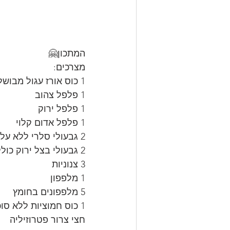
המתכון🤗
מצרכים:
1 כוס אורז עגול מבושל במים עם כף מלח גס, כף שמן צמחי, מסונן ושטוף במי ברז(לעצירת הבישול).
1 פלפל צהוב
1 פלפל ירוק
1 פלפל אדום קלוי
2 גבעולי סלרי ללא עלים
2 גבעולי בצל ירוק כולל הירוקים
3 צנוניות
1 מלפפון
5 מלפפונים בחומץ
1 כוס חמוציות ללא סוכר
חצי צרור פטרוזיליה