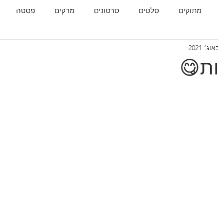
מתוקים
סלטים
סרטונים
מרקים
פסטה
גות
המטבח הגאורגי
ת😋