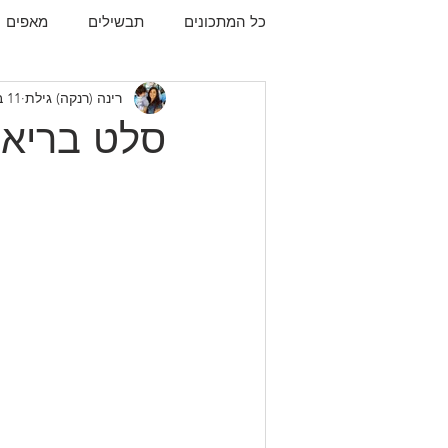
כל המתכונים
תבשילים
מאפים
רינה (רנקה) גילת
11 באוג׳ 2021
עוגיות
תפו"א
עוף
עו
סלט בריאו