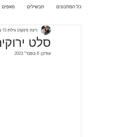
כל המתכונים
תבשילים
מאפים
רינה (רנקה) גילת
15 במרץ 2019
עוגיות
תפו"א
עוף
עו
סלט ירוקים
עודכן:
8 בפבר׳ 2023