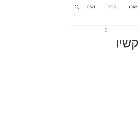
אורז
פסח
דגים
קשיו