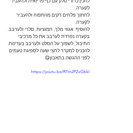
להכין כדורי סלק עם כף פריזאית ולהעביר 
לקערה.
לחתוך פלחים דקים מהתפוח ולהעביר 
לקערה.
להוסיף: אגוזי מלך, חמוציות, סלרי ולערבב.
בקערה נפרדת לערבב את כל מרכיבי 
התיבול, לשפוך על הסלט ולערבב בעדינות.
להכניס למקרר לחצי שעה לספיגת טעמים 
לפני ההגשה.בתאבון😋
https://youtu.be/RTm2PZxGbkI
סלטים