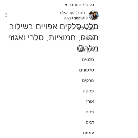
כל המתכונים
רינה (רנקה) גילת
כל המתכונים
20 בנוב׳ 2022
סלט סלקים אפויים בשילוב
תבשילים
תפוח, חמוציות, סלרי ואגוזי
מאפים
מלך😋
מתוקים
סלטים
סרטונים
מרקים
פסטה
אורז
פסח
דגים
עוגיות