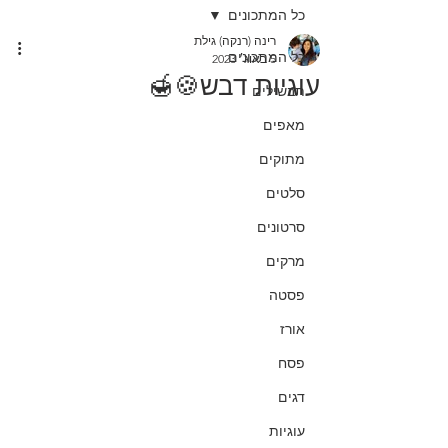
כל המתכונים
רינה (רנקה) גילת
כל המתכונים
5 באוג׳ 2023
עוגיות דבש🍪🍯
תבשילים
מאפים
מתוקים
סלטים
סרטונים
מרקים
פסטה
אורז
פסח
דגים
עוגיות