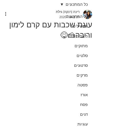
כל המתכונים
רינה (רנקה) גילת
כל המתכונים
21 באוג׳ 2020
עוגת שכבות עם קרם לימון
תבשילים
וריבה🍰😋
מאפים
מתוקים
סלטים
סרטונים
מרקים
פסטה
אורז
פסח
דגים
עוגיות