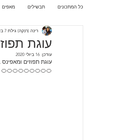
כל המתכונים
תבשילים
מאפים
רינה (רנקה) גילת
7 בדצמ׳ 2019
עוגיות
תפו"א
עוף
עו
עוגת תפוזי
עודכן:
16 ביולי 2020
עוגת תפוזים ומאפינס ב
🍊🍊🍊🍊🍊🍊🍊🍊🍊