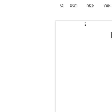
אורז
פסח
דגים