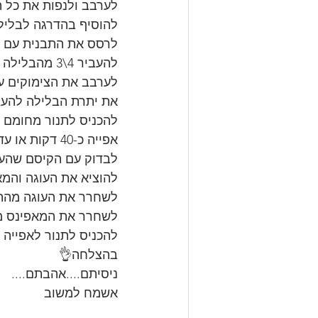
לערבב ולנפות את כל ה
להוסיף בהדרגה לבלילה
לרסס את התבנית עם ש
להעביר 4\3 מהבלילה לתבנית.
לערבב את הצימוקים ע
את יתרת הבלילה להעב
להכניס לתנור מחומם מראש לאפייה 170 מעלות, א
אפייה כ-40 דקות או עד להזהבה.
לבדוק עם הקיסם שהעוג
להוציא את העוגה והמא
לשחרר את העוגה מהתבנ
לשחרר את המאפינס מה
להכניס לתנור לאפייה 
בהצלחה👌
ניסיתם....אהבתם....
אשמח למשוב