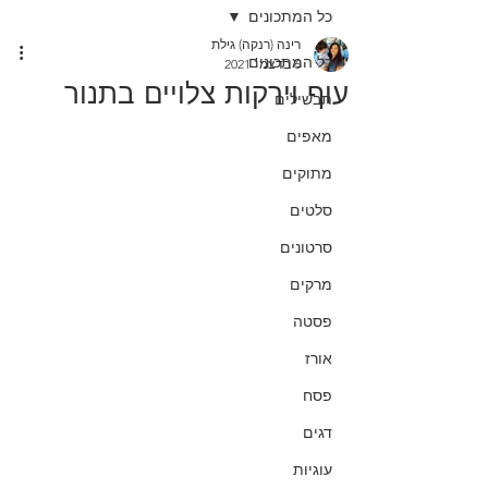
כל המתכונים
רינה (רנקה) גילת
כל המתכונים
6 בדצמ׳ 2021
עוף וירקות צלויים בתנור
תבשילים
מאפים
מתוקים
סלטים
סרטונים
מרקים
פסטה
אורז
פסח
דגים
עוגיות