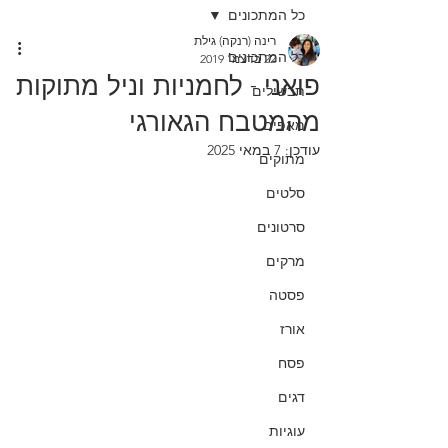
כל המתכונים
רינה (רנקה) גילת
כל המתכונים
22 בדצמ׳ 2019
פואני - לחמניות וניל מתוקות
תבשילים
מהמטבח הגאורגי
מאפים
עודכן:
7 במאי 2025
מתוקים
סלטים
סרטונים
מרקים
פסטה
אורז
פסח
דגים
עוגיות