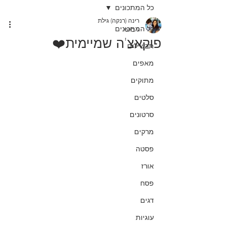
כל המתכונים
רינה (רנקה) גילת
כל המתכונים
9 ביוני
פוקאצ'ה שמיימית❤️
תבשילים
מאפים
מתוקים
סלטים
סרטונים
מרקים
פסטה
אורז
פסח
דגים
עוגיות