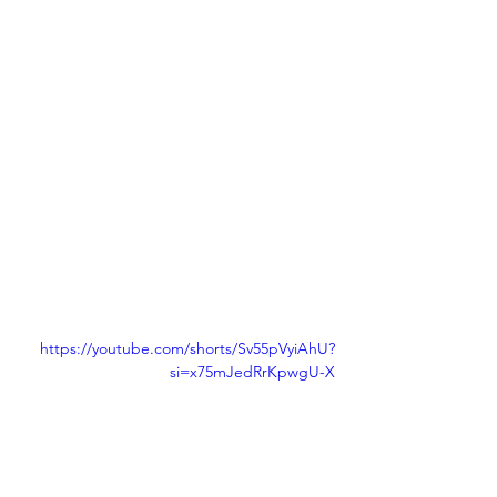
https://youtube.com/shorts/Sv55pVyiAhU?
si=x75mJedRrKpwgU-X