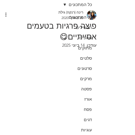
כל המתכונים
רינה (רנקה) גילת
כל המתכונים
26 באוק׳ 2020
פיצה פרגיות בטעמים
תבשילים
אסייתיים😋
מאפים
עודכן:
14 ביוני 2025
מתוקים
סלטים
סרטונים
מרקים
פסטה
אורז
פסח
דגים
עוגיות