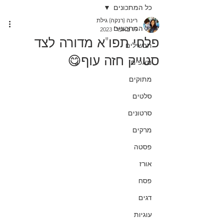
כל המתכונים
רינה (רנקה) גילת
כל המתכונים
19 באפר׳ 2023
פלחי תפו"א מדורה לצד
תבשילים
סטייק חזה עוף😋
מאפים
מתוקים
סלטים
סרטונים
מרקים
פסטה
אורז
פסח
דגים
עוגיות