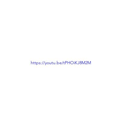
https://youtu.be/tPHOiKJ8M2M
תבשילים
סרטונים
פסטה