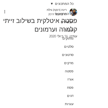
כל המתכונים
רינה (רנקה) גילת
כל המתכונים
17 בדצמ׳ 2019
פסטה איטלקית בשילוב זייתי
תבשילים
קלמרה וערמונים
מאפים
עודכן:
16 ביולי 2020
מתוקים
סלטים
סרטונים
מרקים
פסטה
אורז
פסח
דגים
עוגיות