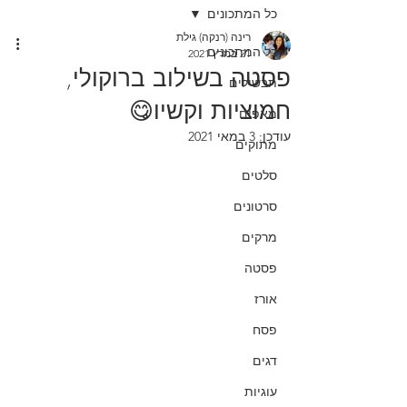
כל המתכונים
רינה (רנקה) גילת
כל המתכונים
21 במרץ 2021
פסטה בשילוב ברוקולי,
תבשילים
חמוציות וקשיו😋
מאפים
עודכן:
3 במאי 2021
מתוקים
סלטים
סרטונים
מרקים
פסטה
אורז
פסח
דגים
עוגיות