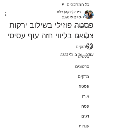
כל המתכונים
רינה (רנקה) גילת
כל המתכונים
15 ביולי 2020
פסטה פוזילי בשילוב ירקות
תבשילים
צלויים בליווי חזה עוף עסיסי
מאפים
😋
מתוקים
עודכן:
16 ביולי 2020
סלטים
סרטונים
מרקים
פסטה
אורז
פסח
דגים
עוגיות