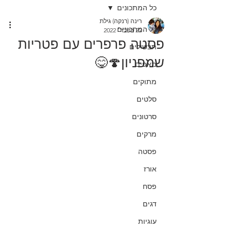
כל המתכונים
רינה (רנקה) גילת
כל המתכונים
22 בפבר׳ 2022
פסטה פרפרים עם פטריות
תבשילים
שמפניון🍄😋
מאפים
מתוקים
סלטים
סרטונים
מרקים
פסטה
אורז
פסח
דגים
עוגיות