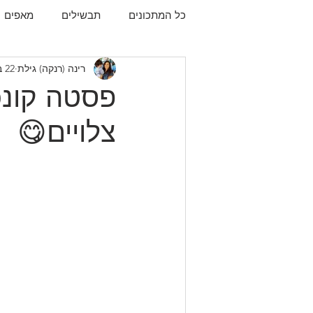
כל המתכונים
תבשילים
מאפים
רינה (רנקה) גילת
22 ביולי 2021
עוגיות
תפו"א
עוף
עו
פסטה קונכ
צלויים😋