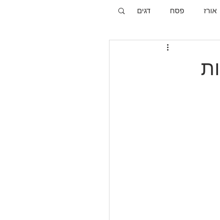
אורז
פסח
דגים
ות