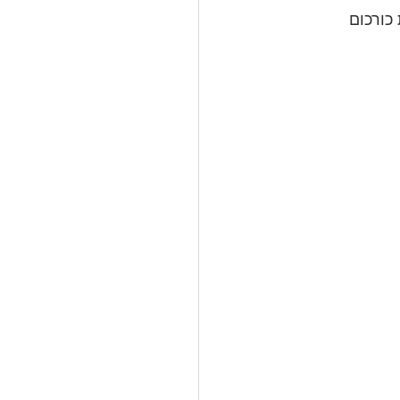
ס ורבע כפית כורכום 