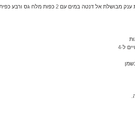
300 גרם פסטה קונכיות ענק מבושלת אל דנטה במים עם 2 כפות מלח ג