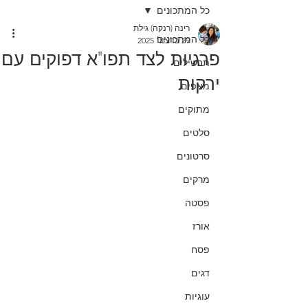
כל המתכונים
רינה (רנקה) גילת
כל המתכונים
29 בדצמ׳ 2025
פרגיות לצד תפו"א דפוקים עם
תבשילים
ירקות
מאפים
מתוקים
סלטים
סרטונים
מרקים
פסטה
אורז
פסח
דגים
עוגיות