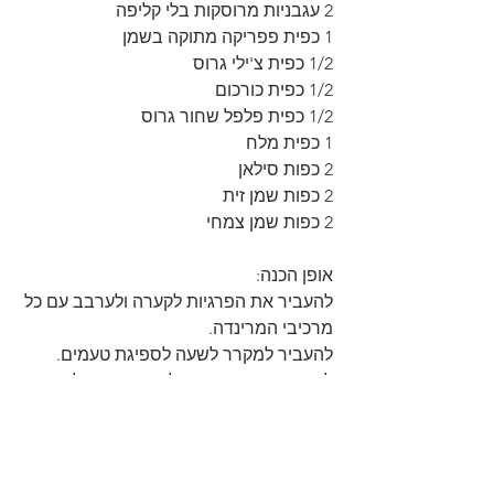
2 עגבניות מרוסקות בלי קליפה
1 כפית פפריקה מתוקה בשמן
1/2 כפית צ'ילי גרוס
1/2 כפית כורכום
1/2 כפית פלפל שחור גרוס
1 כפית מלח
2 כפות סילאן
2 כפות שמן זית
2 כפות שמן צמחי
אופן הכנה:
להעביר את הפרגיות לקערה ולערבב עם כל 
מרכיבי המרינדה.
להעביר למקרר לשעה לספיגת טעמים.
לחמם מחבת פסים על אש גבוהה ולצרוב 
את הפרגיות משני הצדדים עד מידת 
העשייה הרצוייה.
להעביר לצלחת הגשה לצד תפו"א ובתאבון.
https://youtube.com/shorts/9sL7UOGyuTQ?