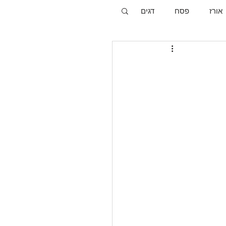
אורז
פסח
דגים