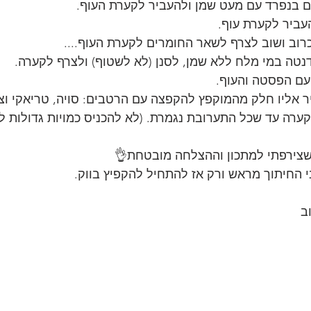
ם בנפרד עם מעט שמן ולהעביר לקערת העוף. 
עביר לקערת עוף.
רוב ושוב לצרף לשאר החומרים לקערת העוף....
טה במי מלח ללא שמן, לסנן (לא לשטוף) ולצרף לקערה. 
עם הפסטה והעוף. 
 אליו חלק מהמוקפץ להקפצה עם הרטבים: סויה, טריאקי וצ'י
ערה עד שכל התערובת נגמרת. (לא להכניס כמויות גדולות לו
צירפתי למתכון וההצלחה מובטחת👌
י החיתוך מראש ורק אז להתחיל להקפיץ בווק.
ב