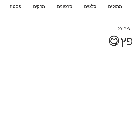
מתוקים
סלטים
סרטונים
מרקים
פסטה
גות
המטבח הגאורגי
ץ😋