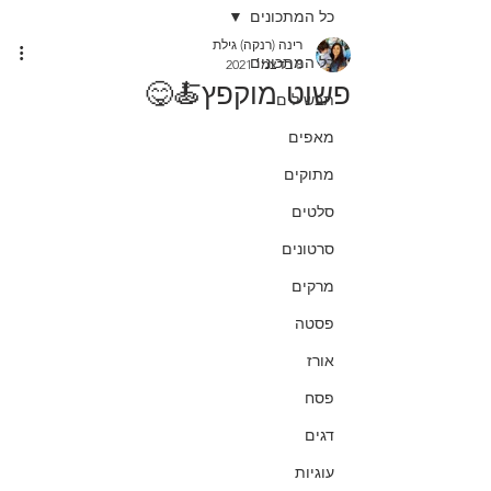
כל המתכונים
רינה (רנקה) גילת
כל המתכונים
8 בדצמ׳ 2021
פשוט מוקפץ🍝😋
תבשילים
מאפים
מתוקים
סלטים
סרטונים
מרקים
פסטה
אורז
פסח
דגים
עוגיות