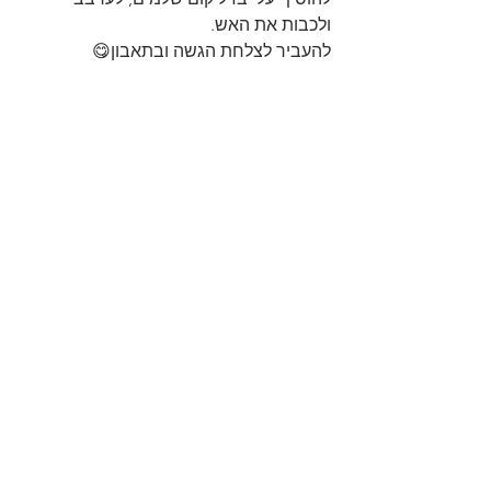
ולכבות את האש.
להעביר לצלחת הגשה ובתאבון😋
https://youtu.be/l3OuJxUFbP8
תבשילים
פסטה
סרטונים