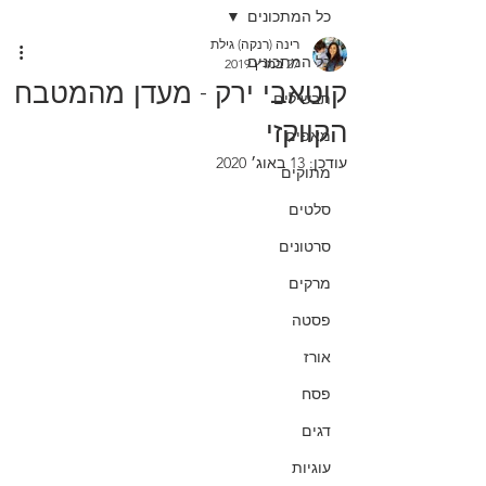
כל המתכונים
רינה (רנקה) גילת
כל המתכונים
27 במרץ 2019
קוטאבי ירק - מעדן מהמטבח
תבשילים
הקווקזי
מאפים
עודכן:
13 באוג׳ 2020
מתוקים
סלטים
סרטונים
מרקים
פסטה
אורז
פסח
דגים
עוגיות