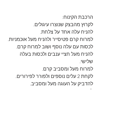
הרכבת הקינוח:
לקרוץ מהבצק שנוצרו עיגולים.
להניח עלה אחד על צלחת.
למרוח קרם פטיסייר ולהניח מעל אוכמניות.
לכסות עם עלה נוסף ושוב למרוח קרם.
להניח מעל חציי ענבים ולכסות בעלה 
שלישי.
למרוח מעל ומסביב קרם.
לקחת 2 עלים נוספים ולפורר לפירורים.
להדביק על העוגה מעל ומסביב.
לקשט עם ענבים או אוכמניות.
לפזר מסביב אבקת סוכר וליהנות😋
https://youtu.be/DlQOXkrvDcM