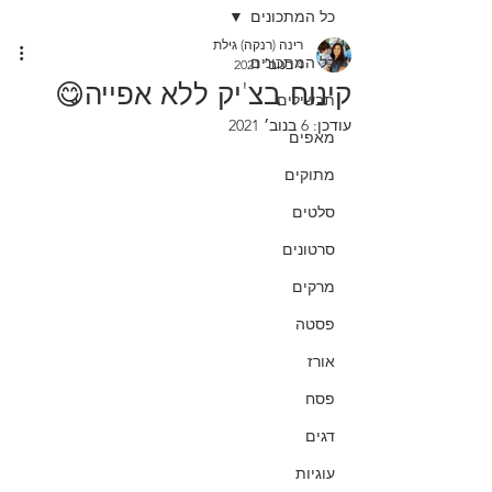
כל המתכונים
רינה (רנקה) גילת
כל המתכונים
4 בנוב׳ 2021
קינוח בצ'יק ללא אפייה😋
תבשילים
עודכן:
6 בנוב׳ 2021
מאפים
מתוקים
סלטים
סרטונים
מרקים
פסטה
אורז
פסח
דגים
עוגיות