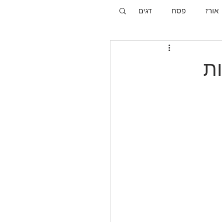
אורז
פסח
דגים
ות