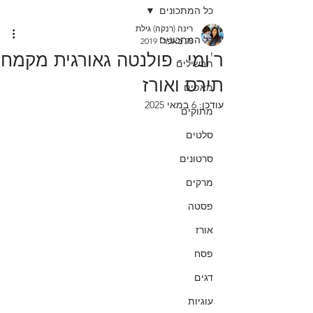
כל המתכונים
רינה (רנקה) גילת
כל המתכונים
28 באפר׳ 2019
ר'ומי - פולנטה גאורגית מקמח
תבשילים
תירס ואורז
מאפים
עודכן:
6 במאי 2025
מתוקים
סלטים
סרטונים
מרקים
פסטה
אורז
פסח
דגים
עוגיות