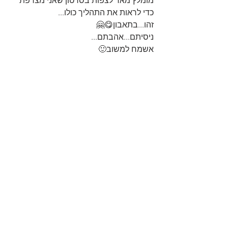
מומלץ מאד לצפות בסרטון שאני מצרפת 
כדי לראות את התהליך כולו...
זהו...בתאבון😋🤗
ניסיתם...אהבתם...
אשמח למשוב🙂