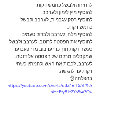
לרתיחה ולבשל כחמש דקות.
להוסיף מיץ לימון ולערבב.
להוסיף רסק עגבניות, לערבב ולבשל 
כחמש דקות.
להוסיף מלח, לערבב ולבדוק טעמים.
להוסיף את הפסטה לרוטב, לערבב ולבשל 
כעשר דקות תוך כדי ערבוב מדי פעם עד 
שמקבלים מרקם של הפסטה אל דנטה.
לערבב, לכבות את האש ולהמתין כשתי 
דקות עד להגשה.
בהצלחה👌
https://youtube.com/shorts/eBZ1mT5APX8?
si=ePfyBJt2Yn5ya7Cw