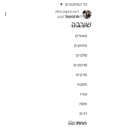
כל המתכונים
רינה (רנקה) גילת
כל המתכונים
28 בדצמ׳ 2025
שורבה
תבשילים
מאפים
מתוקים
סלטים
סרטונים
מרקים
פסטה
אורז
פסח
דגים
המתכון🤗
עוגיות