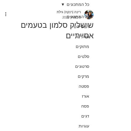
כל המתכונים
רינה (רנקה) גילת
כל המתכונים
6 במרץ 2022
שישליק סלמון בטעמים
תבשילים
אסייתיים
מאפים
מתוקים
סלטים
סרטונים
מרקים
פסטה
אורז
פסח
דגים
עוגיות